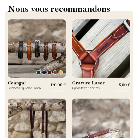
Nous vous recommandons
Ceangal
Gravure Laser
120,00 €
Prix
5,00 €
Pri
Le bracelet qui créé un lien
Option texte & chiffres