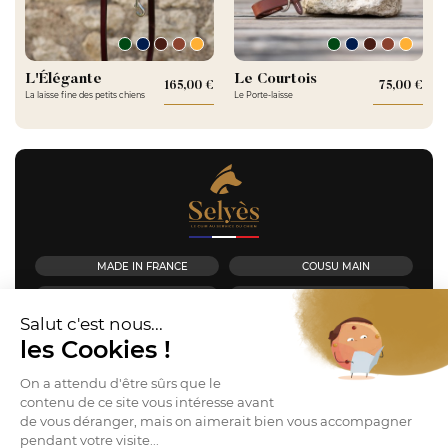
L'Élégante
Le Courtois
165,00 €
Prix
75,00 €
Pri
La laisse fine des petits chiens
Le Porte-laisse
MADE IN FRANCE
COUSU MAIN
TANNAGE VÉGÉTAL
SUR MESURE
Salut c'est nous...
les Cookies !
INFOS & CONTACT
On a attendu d'être sûrs que le
contenu de ce site vous intéresse avant
L’ATELIER SELYÈS
de vous déranger, mais on aimerait bien vous accompagner
pendant votre visite...
NEWSLETTER