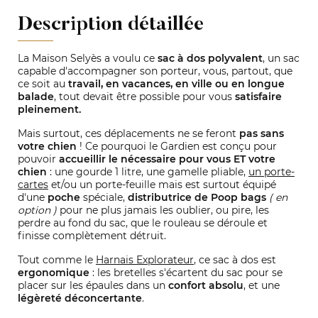
Description détaillée
La Maison Selyès a voulu ce
sac à dos polyvalent
, un sac
capable d'accompagner son porteur, vous, partout, que
ce soit au
travail, en vacances, en ville ou en longue
balade
, tout devait être possible pour vous
satisfaire
pleinement.
Mais surtout, ces déplacements ne se feront
pas sans
votre chien
! Ce pourquoi le Gardien est conçu pour
pouvoir
accueillir le nécessaire pour vous ET votre
chien
: une gourde 1 litre, une gamelle pliable,
un porte-
cartes
et/ou un porte-feuille mais est surtout équipé
d'une
poche
spéciale,
distributrice de Poop bags
( en
option )
pour ne plus jamais les oublier, ou pire, les
perdre au fond du sac, que le rouleau se déroule et
finisse complètement détruit.
Tout comme le
Harnais Explorateur
, ce sac à dos est
ergonomique
: les bretelles s'écartent du sac pour se
placer sur les épaules dans un
confort absolu
, et une
légèreté déconcertante
.