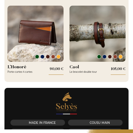
L’Honoré
Caol
90,00 €
Prix
105,00 €
Pri
Porte-cartes 4 cartes
Le bracelet double tour
MADE IN FRANCE
COUSU MAIN
TANNAGE VÉGÉTAL
SUR MESURE