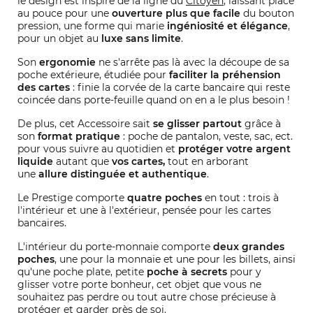
le design est inspiré de la ligne du
Citoyen
, laissant place
au pouce pour une
ouverture plus que facile
du bouton
pression, une forme qui marie
ingéniosité et élégance
,
pour un objet au
luxe sans limite
.
Son
ergonomie
ne s'arrête pas là avec la découpe de sa
poche extérieure, étudiée pour
faciliter la préhension
des cartes
: finie la corvée de la carte bancaire qui reste
coincée dans porte-feuille quand on en a le plus besoin !
De plus, cet Accessoire sait
se glisser partout
grâce à
son
format pratique
: poche de pantalon, veste, sac, ect.
pour vous suivre au quotidien et
protéger votre argent
liquide
autant que
vos cartes,
tout en arborant
une
allure distinguée et authentique
.
Le Prestige comporte
quatre poches
en tout : trois à
l'intérieur et une à l'extérieur, pensée pour les cartes
bancaires.
L'intérieur du porte-monnaie comporte
deux grandes
poches
, une pour la monnaie et une pour les billets, ainsi
qu'une poche plate, petite
poche à secrets
pour y
glisser votre porte bonheur, cet objet que vous ne
souhaitez pas perdre ou tout autre chose précieuse à
protéger et garder près de soi.